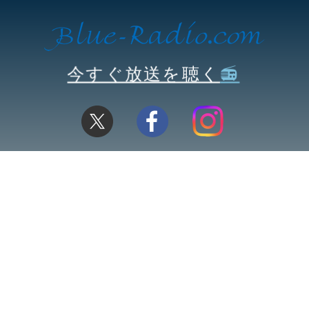
今すぐ放送を聴く
📻